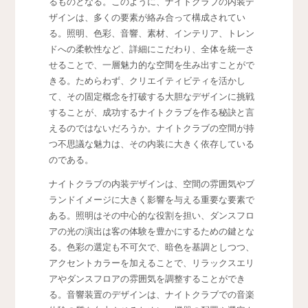
るものとなる。このように、ナイトクラブの内装デ
ザインは、多くの要素が絡み合って構成されてい
る。照明、色彩、音響、素材、インテリア、トレン
ドへの柔軟性など、詳細にこだわり、全体を統一さ
せることで、一層魅力的な空間を生み出すことがで
きる。ためらわず、クリエイティビティを活かし
て、その固定概念を打破する大胆なデザインに挑戦
することが、成功するナイトクラブを作る秘訣と言
えるのではないだろうか。ナイトクラブの空間が持
つ不思議な魅力は、その内装に大きく依存している
のである。
ナイトクラブの内装デザインは、空間の雰囲気やブ
ランドイメージに大きく影響を与える重要な要素で
ある。照明はその中心的な役割を担い、ダンスフロ
アの光の演出は客の体験を豊かにするための鍵とな
る。色彩の選定も不可欠で、暗色を基調としつつ、
アクセントカラーを加えることで、リラックスエリ
アやダンスフロアの雰囲気を調整することができ
る。音響装置のデザインは、ナイトクラブでの音楽