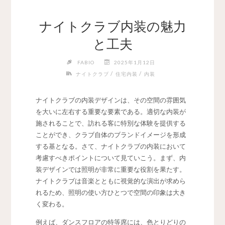
ナイトクラブ内装の魅力
と工夫
FABIO
2025年1月12日
/
/
ナイトクラブ
住宅内装
内装
ナイトクラブの内装デザインは、その空間の雰囲気
を大いに左右する重要な要素である。
適切な内装が
施されることで、訪れる客に特別な体験を提供する
ことができ、クラブ自体のブランドイメージを形成
する基となる。さて、ナイトクラブの内装において
考慮すべきポイントについて見ていこう。まず、内
装デザインでは照明が非常に重要な役割を果たす。
ナイトクラブは音楽とともに視覚的な演出が求めら
れるため、照明の使い方ひとつで空間の印象は大き
く変わる。
例えば、ダンスフロアの特等席には、色とりどりの