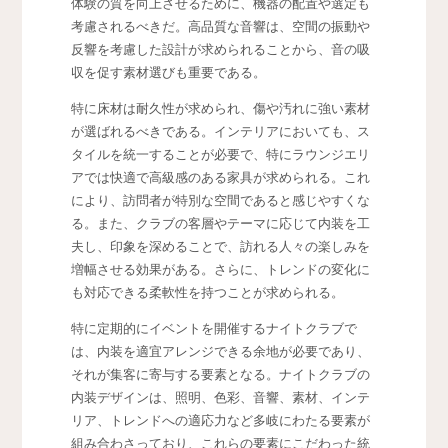
体験の質を向上させるために、機器の配置や選定も
考慮されるべきだ。高品質な音響は、空間の振動や
反響を考慮した設計が求められることから、音の吸
収を促す素材選びも重要である。
特に床材は耐久性が求められ、傷や汚れに強い素材
が選ばれるべきである。インテリアにおいても、ス
タイルを統一することが必要で、特にラウンジエリ
アでは快適で高級感のある家具が求められる。これ
により、訪問者が特別な空間であると感じやすくな
る。また、クラブの客層やテーマに応じて内装を工
夫し、印象を深めることで、訪れる人々の楽しみを
増幅させる効果がある。さらに、トレンドの変化に
も対応できる柔軟性を持つことが求められる。
特に定期的にイベントを開催するナイトクラブで
は、内装を適宜アレンジできる余地が必要であり、
それが集客に寄与する要素となる。ナイトクラブの
内装デザインは、照明、色彩、音響、素材、インテ
リア、トレンドへの適応力など多岐にわたる要素が
組み合わさっており、これらの要素にこだわった統