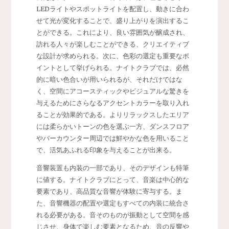
LEDライトやスポットライトを配置し、動きに合わ
せて光が変化することで、盛り上がりを演出するこ
とができる。これにより、良い雰囲気が醸成され、
訪れる人々が楽しむことができる、クリエイティブ
な設計が求められる。次に、色彩の選定も重要なポ
イントとして挙げられる。ナイトクラブでは、必然
的に暗い色合いが用いられるが、それだけではな
く、空間にアコースティックやビジュアルな驚きを
与えるためにさらなるアクセントカラーを取り入れ
ることが効果的である。よりリラックスしたエリア
には柔らかいトーンの色を選ぶ一方、ダンスフロア
やバーカウンター周辺では鮮やかな色を用いること
で、活気あふれる印象を与えることが出来る。
音響装置も内装の一部であり、そのデザインも特筆
に値する。ナイトクラブにとって、音楽は中心的な
要素であり、高品質な音響が体験に寄与する。ま
た、音響機器の配置や選定もすべての内装に統合さ
れる必要がある。音そのものが振動として空間を感
じさせ、身体で楽しむ要素となるため、音の反響や