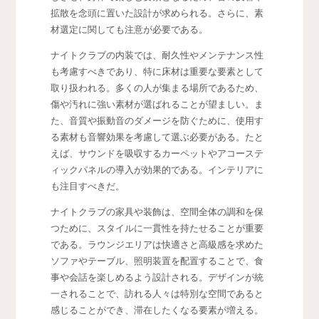
拡散を念頭に置いた設計が求められる。さらに、素
材選定に関しても注意が必要である。
ナイトクラブの内装では、耐久性やメンテナンス性
も考慮すべきであり、特に床材は重要な要素として
取り扱われる。多くの人が集まる場所であるため、
傷や汚れに強い素材が選ばれることが望ましい。ま
た、音質や振動音のダメージを防ぐために、使用す
る素材も音響効果を考慮して選ぶ必要がある。たと
えば、サウンドを吸収するカーペットやアコーステ
ィックパネルの導入が効果的である。インテリアに
も注目すべきだ。
ナイトクラブの家具や装飾は、空間全体の調和を保
つために、スタイルに一貫性を持たせることが重要
である。ラウンジエリアは快適さと高級感を求めた
ソファやテーブル、照明装置を配置することで、食
事や会話を楽しめるよう設計される。デザインが統
一されることで、訪れる人々は特別な空間であると
感じることができ、滞在したくなる要素が増える。