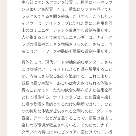
中心部にダンスフロアを設置し、周囲にバーやラウ
ンジエリアを配置したり、壁際にソファを並べてリ
ラックスできる空間を確保したりする。こうしたレ
イアウトは、ナイトクラブに訪れた際に、利用客同
士のコミュニケーションを促進する役割も果たす。
人が集まることで生まれるエネルギーは、ナイトク
ラブの活気や楽しさを増幅させるのだ。さらに、内
装にはアートワークや装飾も重要な役割を果たす。
具体的には、現代アートや抽象的なポスター、さら
には地域のアーティストによる作品を展示すること
が、内装にさらなる魅力を追加する。これにより、
観客は喜びや驚き、あるいは考えさせられる体験を
得ることができ、ただの飲食の場を超えた芸術空間
として機能する。ナイトクラブは、ただ音楽を楽し
む場や飲酒を目的とするだけの場所ではなく、ひと
つの特別な体験が提供される空間なのだ。ダンスや
音楽、アートなどが交差することで、顧客は自由に
楽しめる環境が確立されている。そのため、ナイト
クラブの内装には単にビジュアル面だけでなく、機