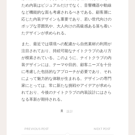
ため内装はビジュアルだけでなく、音響機器や動線
など機能的な面も考慮されるべきである。顧客層に
応じた内装デザインも重要であり、若い世代向けの
ポップな雰囲気や、大人向けの高級感ある落ち着い
たデザインが求められる。
また、最近では環境への配慮から自然素材の利用が
注目されており、持続可能なナイトクラブのあり方
が模索されている。このように、ナイトクラブの内
装デザインには、テーマや目的、顧客ニーズを十分
に考慮した包括的なアプローチが必要であり、それ
によって魅力的な体験が生まれる。デザインの専門
家にとっては、常に新たな挑戦やアイデアが求めら
れており、今後のナイトクラブの内装設計にはさら
なる革新が期待される。
設計
PREVIOUS POST
NEXT POST