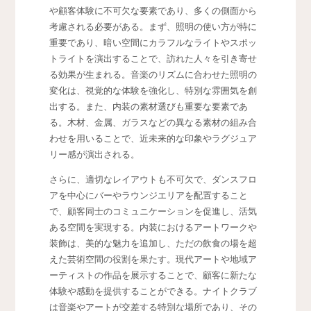
や顧客体験に不可欠な要素であり、多くの側面から
考慮される必要がある。まず、照明の使い方が特に
重要であり、暗い空間にカラフルなライトやスポッ
トライトを演出することで、訪れた人々を引き寄せ
る効果が生まれる。音楽のリズムに合わせた照明の
変化は、視覚的な体験を強化し、特別な雰囲気を創
出する。また、内装の素材選びも重要な要素であ
る。木材、金属、ガラスなどの異なる素材の組み合
わせを用いることで、近未来的な印象やラグジュア
リー感が演出される。
さらに、適切なレイアウトも不可欠で、ダンスフロ
アを中心にバーやラウンジエリアを配置すること
で、顧客同士のコミュニケーションを促進し、活気
ある空間を実現する。内装におけるアートワークや
装飾は、美的な魅力を追加し、ただの飲食の場を超
えた芸術空間の役割を果たす。現代アートや地域ア
ーティストの作品を展示することで、顧客に新たな
体験や感動を提供することができる。ナイトクラブ
は音楽やアートが交差する特別な場所であり、その